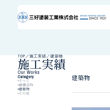
TOP
／
施工実績
／
建築物
施工実績
Our Works
建築物
Category
すべて
鋼構造物
建築物
その他