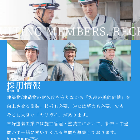
採用情報
Recruit
建築物/建造物の
耐久度を
守りながら
「製品の美的価値」を
向上させる
塗装。
技術も必要、
時には努力も必要、
でも
そこに大きな
「ヤリガイ」が
あります。
三好塗装工業では
施工管理
・塗装工に
おいて、
新卒・中途
問わず
一緒に
働いてくれる仲間を
募集して
おります。
View More