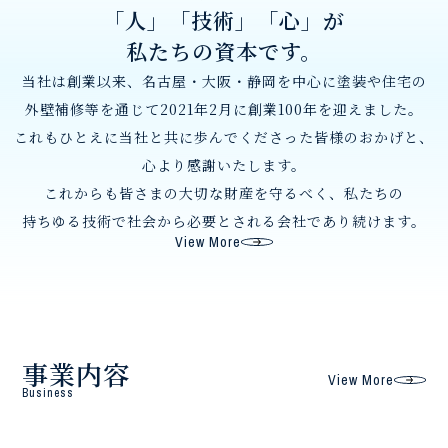
「人」「技術」「心」が
私たちの資本です。
当社は創業以来、
名古屋
・大阪
・静岡を
中心に
塗装や
住宅の
外壁補修等を
通じて
2021年2月に
創業100年を
迎えました。
これもひとえに
当社と共に
歩んでくださった
皆様の
おかげと、
心より
感謝いたします。
これからも
皆さまの
大切な財産を
守るべく、
私たちの
持ちゆる技術で
社会から
必要とされる
会社で
あり続けます。
View More
事業内容
View More
Business