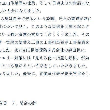
た立山作業所の社員、そして日頃よりお世話にな
した大会になりました。
分の身は自分で守るという認識、日々の業務が常に
性について話し、このような災害を２度と起こさ
という強い決意の言葉でしめくくりました。その
速一宮線の塗替え工事の工事担当者が工事発表を
した。次にAIG損害保険株式会社の森田様に、
ンエラー対策には「見える化・指差し呼称」が効
ことにも繋がるという話をしていただきました。
なりました。最後に、従業員代表が安全宣言をし
全宣言 ７．閉会の辞