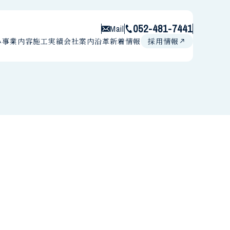
052-481-7441
Mail
み
事業内容
施工実績
会社案内
沿革
新着情報
採用情報