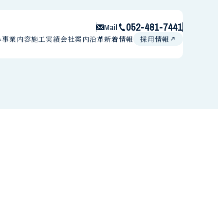
052-481-7441
Mail
み
事業内容
施工実績
会社案内
沿革
新着情報
採用情報