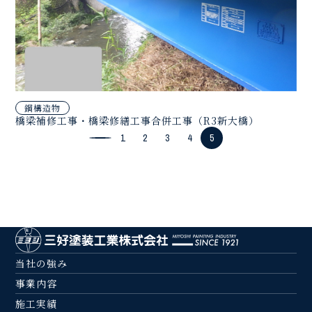
鋼構造物
橋梁補修工事・橋梁修繕工事合併工事（R3新大橋）
1
2
3
4
5
当社の強み
事業内容
施工実績