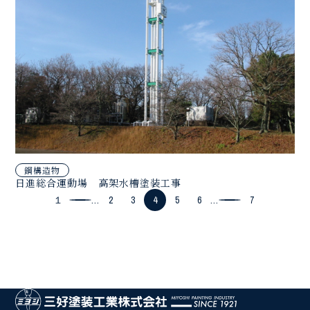
鋼構造物
日進総合運動場 高架水槽塗装工事
１
...
2
3
4
5
6
...
7