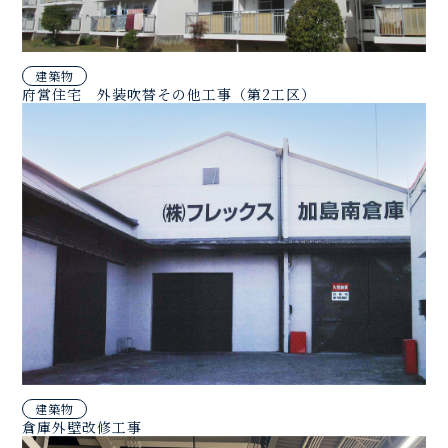
建築物
府営住宅 外装吹替その他工事（第2工区）
建築物
倉庫外壁改修工事