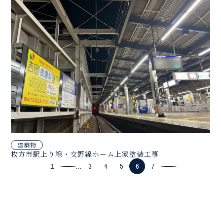
建築物
枚方市駅上り線・交野線ホーム上家塗装工事
１
...
3
4
5
6
7